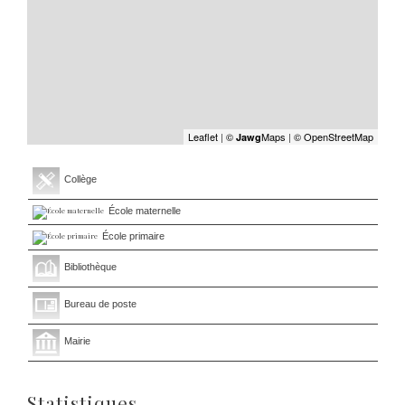
Leaflet
|
©
Maps
|
© OpenStreetMap
Jawg
Collège
École maternelle
École primaire
Bibliothèque
Bureau de poste
Mairie
Statistiques