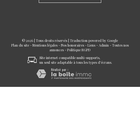
© 2026 | Tous droits réservés | Traduction powered by Google
Plan du site
-
Mentions légales
-
Nos honoraires
-
Liens
-
Admin
-
Toutes nos
annonces
-
Politique RGPD
Site internet compatible multi-supports,
un seul site adaptable à tous les types d'écrans.