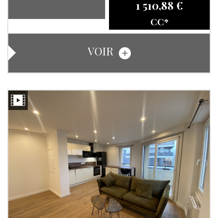
1 510,88 €
CC*
VOIR