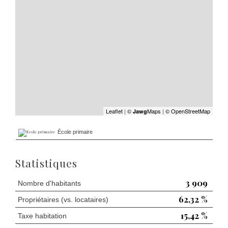
Leaflet
|
©
Maps
|
© OpenStreetMap
Jawg
École primaire
Statistiques
3 909
Nombre d'habitants
62,32 %
Propriétaires (vs. locataires)
15,42 %
Taxe habitation