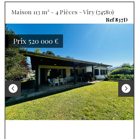
Maison 113 m² - 4 Pièces - Viry (74580)
Ref 837D
Prix
520 000
€