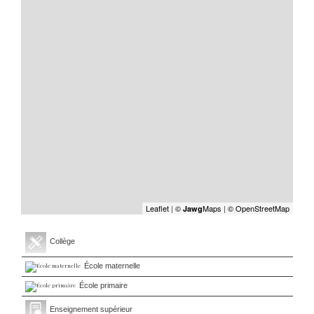
Leaflet
|
©
Maps
|
© OpenStreetMap
Jawg
Collège
École maternelle
École primaire
Enseignement supérieur