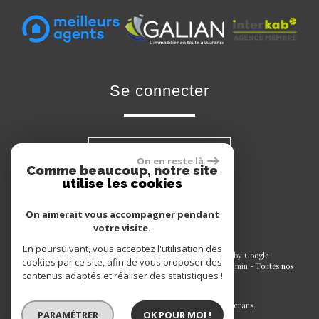
se connecter
Espace propriétaire
On en reste là
Comme beaucoup, notre site
utilise les cookies
On aimerait vous accompagner pendant
votre visite.
En poursuivant, vous acceptez l'utilisation des
© 2026 | Tous droits réservés | Traduction powered by Google
cookies par ce site, afin de vous proposer des
Plan du site
-
Mentions légales
-
Nos honoraires
-
Liens
-
Admin
-
Toutes nos
contenus adaptés et réaliser des statistiques !
annonces
-
Politique RGPD
Site internet compatible multi-supports,
un seul site adaptable à tous les types d'écrans.
PARAMÉTRER
OK POUR MOI !