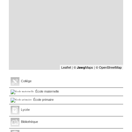
Leaflet
|
©
Maps
|
© OpenStreetMap
Jawg
Collège
École maternelle
École primaire
Lycée
Bibliothèque