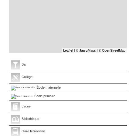
Leaflet
|
©
Maps
|
© OpenStreetMap
Jawg
Bar
Collège
École maternelle
École primaire
Lycée
Bibliothèque
Gare ferroviaire